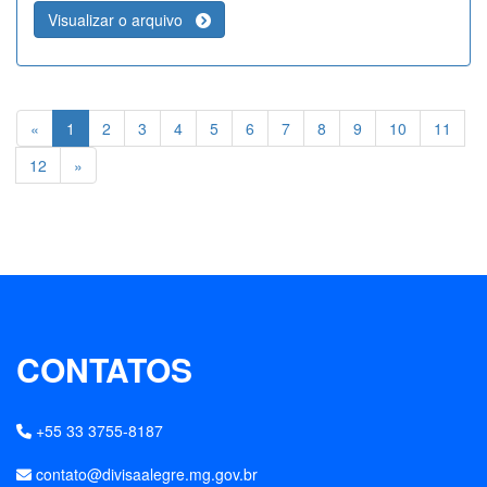
Visualizar o arquivo
«
1
2
3
4
5
6
7
8
9
10
11
12
»
CONTATOS
+55 33 3755-8187
contato@divisaalegre.mg.gov.br