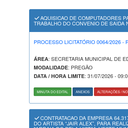
AQUISICAO DE COMPUTADORES PA
TRABALHO DO CONVENIO DE SAIDA Nº
PROCESSO LICITATÓRIO 0064/2026 -
: SECRETARIA MUNICIPAL DE 
ÁREA
: PREGÃO
MODALIDADE
: 31/07/2026 - 09:
DATA / HORA LIMITE
MINUTA DO EDITAL
ANEXOS
ALTERAÇÕES / NO
CONTRATACAO DA EMPRESA 64.317
DO ARTISTA “JAIR ALEX”, PARA REA